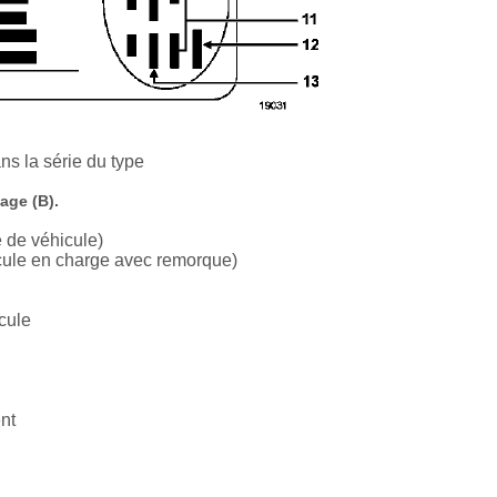
s la série du type
age (B).
 de véhicule)
cule en charge avec remorque)
cule
nt