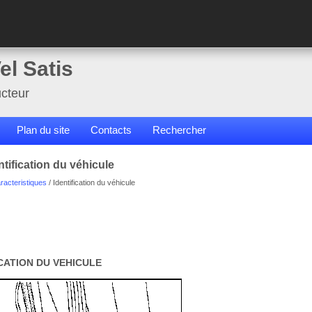
el Satis
cteur
Plan du site
Contacts
Rechercher
tification du véhicule
racteristiques
/ Identification du véhicule
CATION DU VEHICULE