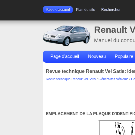
Page d'accueil
Plan du site
Rechercher
Renault V
Manuel du condu
Page d'accueil
Nouveau
Populaire
Revue technique Renault Vel Satis: Iden
Revue technique Renault Vel Satis
/
Généralités véhicule
/
Ca
EMPLACEMENT DE LA PLAQUE D'IDENTIFI