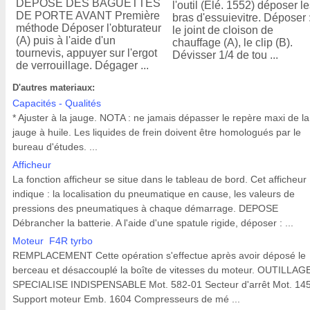
DEPOSE DES BAGUETTES
l'outil (Elé. 1552) déposer l
DE PORTE AVANT Première
bras d'essuievitre. Déposer 
méthode Déposer l'obturateur
le joint de cloison de
(A) puis à l'aide d'un
chauffage (A), le clip (B).
tournevis, appuyer sur l'ergot
Dévisser 1/4 de tou ...
de verrouillage. Dégager ...
D'autres materiaux:
Capacités - Qualités
* Ajuster à la jauge. NOTA : ne jamais dépasser le repère maxi de la
jauge à huile. Les liquides de frein doivent être homologués par le
bureau d'études. ...
Afficheur
La fonction afficheur se situe dans le tableau de bord. Cet afficheur
indique : la localisation du pneumatique en cause, les valeurs de
pressions des pneumatiques à chaque démarrage. DEPOSE
Débrancher la batterie. A l'aide d'une spatule rigide, déposer : ...
Moteur F4R tyrbo
REMPLACEMENT Cette opération s'effectue après avoir déposé le
berceau et désaccouplé la boîte de vitesses du moteur. OUTILLAG
SPECIALISE INDISPENSABLE Mot. 582-01 Secteur d'arrêt Mot. 14
Support moteur Emb. 1604 Compresseurs de mé ...