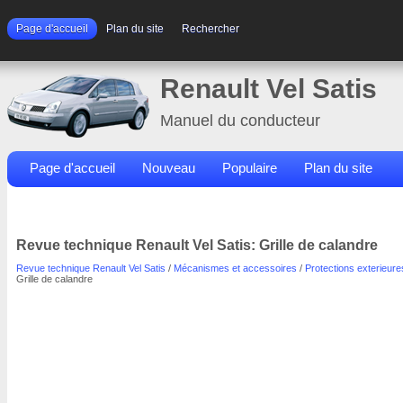
Page d'accueil
Plan du site
Rechercher
Renault Vel Satis
Manuel du conducteur
Page d'accueil
Nouveau
Populaire
Plan du site
Contacts
Rechercher
Revue technique Renault Vel Satis: Grille de calandre
Revue technique Renault Vel Satis
/
Mécanismes et accessoires
/
Protections exterieure
Grille de calandre