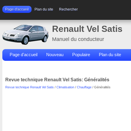
Page d'accueil
Plan du site
Rechercher
Renault Vel Satis
Manuel du conducteur
Page d'accueil
Nouveau
Populaire
Plan du site
Contacts
Rechercher
Revue technique Renault Vel Satis: Généralités
Revue technique Renault Vel Satis
/
Climatisation
/
Chauffage
/ Généralités