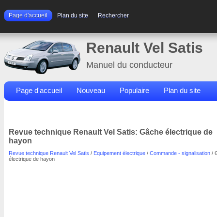
Page d'accueil
Plan du site
Rechercher
Renault Vel Satis
Manuel du conducteur
Page d'accueil
Nouveau
Populaire
Plan du site
Contacts
Rechercher
Revue technique Renault Vel Satis: Gâche électrique de
hayon
Revue technique Renault Vel Satis
/
Equipement électrique
/
Commande - signalisation
/ 
électrique de hayon