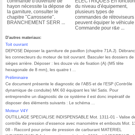
commande d'ouverture de
ELECTRIQUES En fonctio
hayon nécessite la dépose de
du niveau d'équipement,
la garniture, consulter le
plusieurs types de
chapitre "Carrosserie".
commandes de rétroviseurs
BRANCHEMENT SERR ...
peuvent équiper le véhicule 
Commande pour r&e ...
D'autres materiaux:
Toit ouvrant
DEPOSE Déposer la garniture de pavillon (chapitre 71A.J). Débran
les connecteurs du moteur de toit ouvrant. Basculer les dossiers de
sièges arrière. Déposer : les douze vis de fixation (A) (M5 tête
hexagonale de 8 mm), les quatre t ...
Préliminaire
Ce document présente le diagnostic de l'ABS et de l'ESP (Contrôle
dynamique de conduite) MK 60 équipant les Vel Satis. Pour
entreprendre un diagnostic de ce système il est donc impératif de
disposer des éléments suivants : Le schéma ...
Moteur V4Y
OUTILLAGE SPECIALISE INDISPENSABLE Mot. 1311-01 - Valise d
contrôle de pression d'essence avec manomètre et embouts Mot. 1
08 - Raccord pour prise de pression de carburant MATERIEL