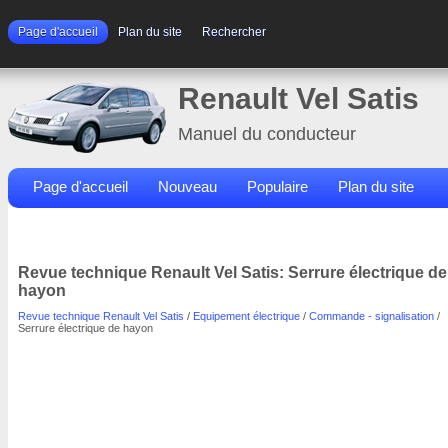
Page d'accueil
Plan du site
Rechercher
Renault Vel Satis
Manuel du conducteur
Page d'accueil
Nouveau
Populaire
Plan du site
Contacts
Rechercher
Revue technique Renault Vel Satis: Serrure électrique de
hayon
Revue technique Renault Vel Satis
/
Equipement électrique
/
Commande - signalisation
/
Serrure électrique de hayon