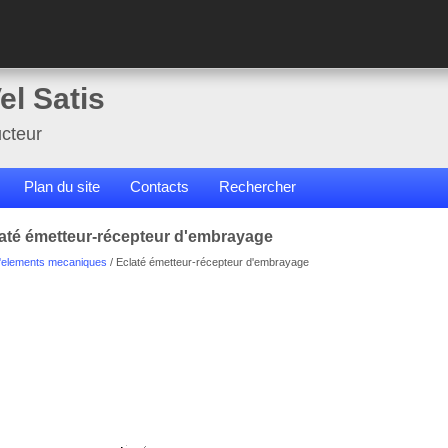
el Satis
cteur
Plan du site
Contacts
Rechercher
laté émetteur-récepteur d'embrayage
elements mecaniques
/ Eclaté émetteur-récepteur d'embrayage