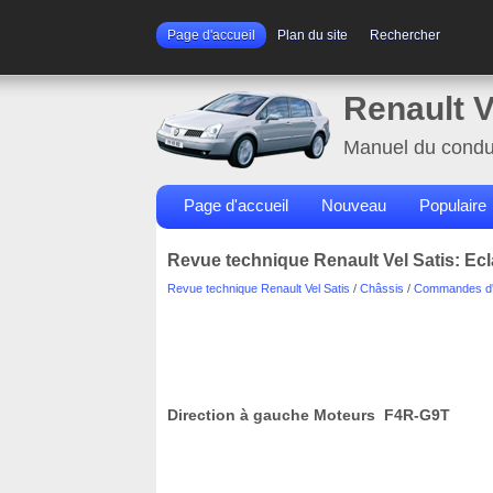
Page d'accueil
Plan du site
Rechercher
Renault V
Manuel du condu
Page d'accueil
Nouveau
Populaire
Revue technique Renault Vel Satis: Ec
Revue technique Renault Vel Satis
/
Châssis
/
Commandes d'
Direction à gauche Moteurs F4R-G9T