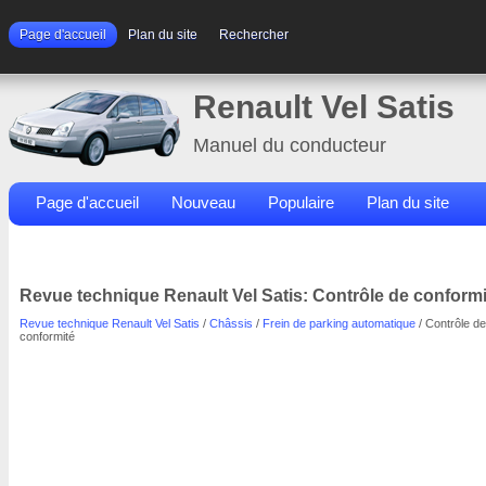
Page d'accueil
Plan du site
Rechercher
Renault Vel Satis
Manuel du conducteur
Page d'accueil
Nouveau
Populaire
Plan du site
Contacts
Rechercher
Revue technique Renault Vel Satis: Contrôle de conformi
Revue technique Renault Vel Satis
/
Châssis
/
Frein de parking automatique
/ Contrôle de
conformité