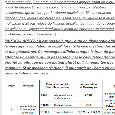
que contact mis. (Les états et les paramètres apparaissant en bleu 
l'outil de diagnostic sont des informations fournies par d'autres
calculateurs qui arrivent par le réseau multiplexé. Si ces variables
affichent des valeurs incohérentes, il faut s'assurer que le test du r
multiplexé n'ait pas relevé de liaisons défaillantes. Il faut donc répar
les liaisons multiplexées défaillantes avant de chercher un éventuel
problème sur ces informations.)
PARTICULARITES : il est possible que l'outil de diagnostic aff
le message "calculateur occupé" lors de la visualisation des é
et des paramètres. Ce message s'affiche lorsque le frein de pa
effectue un serrage ou un desserrage, car le calculateur donne
priorité au pilotage de son moteur plutôt qu'à la remontée des
variables. Si ce message s'affiche, il faut sortir de l'écran en co
puis l'afficher à nouveau.