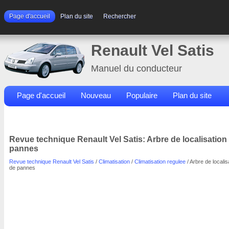
Page d'accueil
Plan du site
Rechercher
Renault Vel Satis
Manuel du conducteur
Page d'accueil
Nouveau
Populaire
Plan du site
Contacts
Rechercher
Revue technique Renault Vel Satis: Arbre de localisation
pannes
Revue technique Renault Vel Satis
/
Climatisation
/
Climatisation regulee
/ Arbre de localis
de pannes