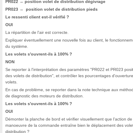
PR022
position volet de distribution dégivrage
→
PR023
position volet de distribution pieds
→
Le ressenti client est-il vérifié ?
OUI
La répartition de l'air est correcte.
Expliquer éventuellement une nouvelle fois au client, le fonctionne
du système.
Les volets s'ouvrent-ils à 100% ?
NON
Se reporter à l'interprétation des paramètres "PR022 et PR023 posi
des volets de distribution", et contrôler les pourcentages d'ouvertur
volets.
En cas de problème, se reporter dans la note technique aux métho
de diagnostic des moteurs de distribution.
Les volets s'ouvrent-ils à 100% ?
OUI
Démonter la planche de bord et vérifier visuellement que l'action de
manoeuvre de la commande entraîne bien le déplacement des vole
distribution ?