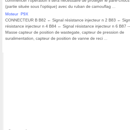
commencer l'opération il sera nécessaire de protéger le pare-chocs
(partie située sous l'optique) avec du ruban de camouflag ...
Moteur P9X
CONNECTEUR B B82 ← Signal résistance injecteur n 2 B83 ← Sign
résistance injecteur n 4 B84 ← Signal résistance injecteur n 6 B87 --
Masse capteur de position de wastegate, capteur de pression de
suralimentation, capteur de position de vanne de reci ...