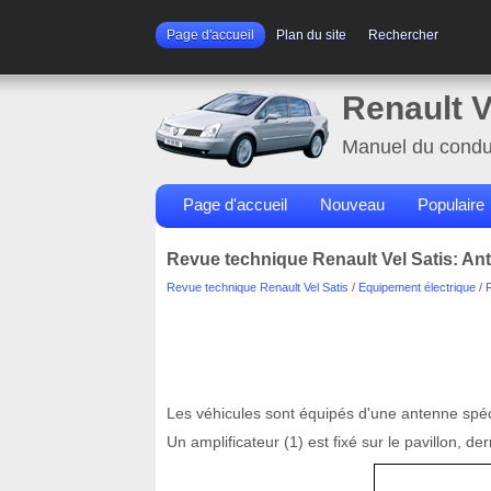
Page d'accueil
Plan du site
Rechercher
Renault V
Manuel du condu
Page d'accueil
Nouveau
Populaire
Revue technique Renault Vel Satis: An
Revue technique Renault Vel Satis
/
Equipement électrique
/
Les véhicules sont équipés d'une antenne spécif
Un amplificateur (1) est fixé sur le pavillon, der