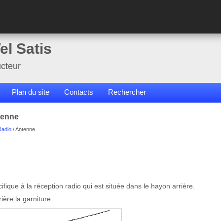
el Satis
cteur
Plan du site
Contacts
Rechercher
tenne
Radio
/ Antenne
ique à la réception radio qui est située dans le hayon arrière.
rière la garniture.