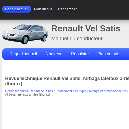
Page d'accueil
Plan du site
Rechercher
Renault Vel Satis
Manuel du conducteur
Page d'accueil
Nouveau
Populaire
Plan du site
Contacts
Rechercher
Revue technique Renault Vel Satis: Airbags latéraux arri
(thorax)
Revue technique Renault Vel Satis
/
Equipement électrique
/
Airbags et pretensionneurs
/
Airbags latéraux arrière (thorax)