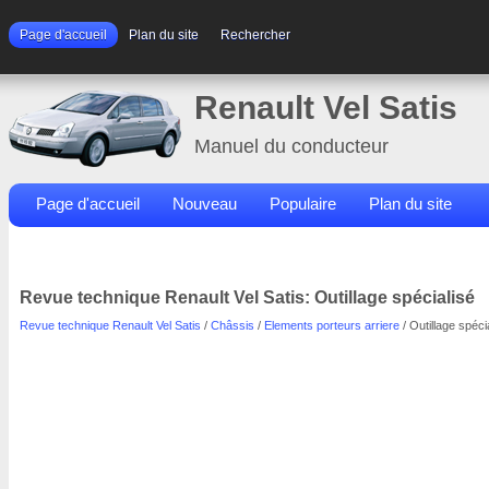
Page d'accueil
Plan du site
Rechercher
Renault Vel Satis
Manuel du conducteur
Page d'accueil
Nouveau
Populaire
Plan du site
Contacts
Rechercher
Revue technique Renault Vel Satis: Outillage spécialisé
Revue technique Renault Vel Satis
/
Châssis
/
Elements porteurs arriere
/ Outillage spéci