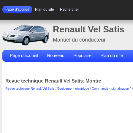
Page d'accueil
Plan du site
Rechercher
Renault Vel Satis
Manuel du conducteur
Page d'accueil
Nouveau
Populaire
Plan du site
Contacts
Rechercher
Revue technique Renault Vel Satis: Montre
Revue technique Renault Vel Satis
/
Equipement électrique
/
Commande - signalisation
/ 