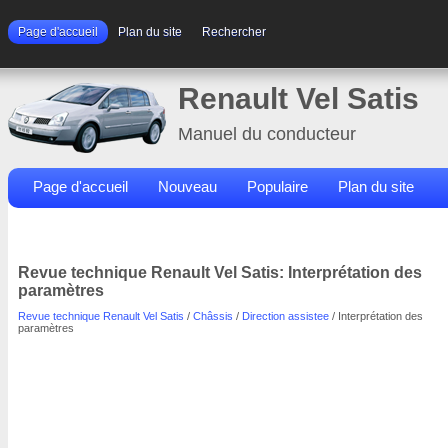
Page d'accueil
Plan du site
Rechercher
Renault Vel Satis
Manuel du conducteur
Page d'accueil
Nouveau
Populaire
Plan du site
Contacts
Rechercher
Revue technique Renault Vel Satis: Interprétation des
paramètres
Revue technique Renault Vel Satis
/
Châssis
/
Direction assistee
/ Interprétation des
paramètres