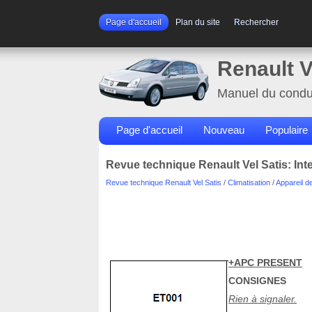
Page d'accueil
Plan du site
Rechercher
Renault V
Manuel du condu
Page d'accueil
Nouveau
Populaire
Revue technique Renault Vel Satis: Inte
Revue technique Renault Vel Satis
/
Climatisation
/
Appareil d
+APC PRESENT
CONSIGNES
Rien à signaler.