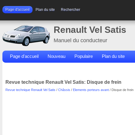
Page d'accueil
Plan du site
Rechercher
Renault Vel Satis
Manuel du conducteur
Page d'accueil
Nouveau
Populaire
Plan du site
Contacts
Rechercher
Revue technique Renault Vel Satis: Disque de frein
Revue technique Renault Vel Satis
/
Châssis
/
Elements porteurs avant
/ Disque de frein