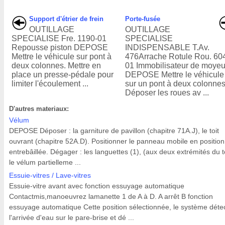
Support d'étrier de frein
Porte-fusée
OUTILLAGE
OUTILLAGE
SPECIALISE Fre. 1190-01
SPECIALISE
Repousse piston DEPOSE
INDISPENSABLE T.Av.
Mettre le véhicule sur pont à
476Arrache Rotule Rou. 60
deux colonnes. Mettre en
01 Immobilisateur de moye
place un presse-pédale pour
DEPOSE Mettre le véhicule
limiter l'écoulement ...
sur un pont à deux colonnes
Déposer les roues av ...
D'autres materiaux:
Vélum
DEPOSE Déposer : la garniture de pavillon (chapitre 71A.J), le toit
ouvrant (chapitre 52A.D). Positionner le panneau mobile en position
entrebâillée. Dégager : les languettes (1), (aux deux extrémités du to
le vélum partielleme ...
Essuie-vitres / Lave-vitres
Essuie-vitre avant avec fonction essuyage automatique
Contactmis,manoeuvrez lamanette 1 de A à D. A arrêt B fonction
essuyage automatique Cette position sélectionnée, le système déte
l'arrivée d'eau sur le pare-brise et dé ...