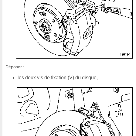
Déposer :
les deux vis de fixation (V) du disque,