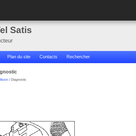
el Satis
cteur
Plan du site
Contacts
Rechercher
agnostic
llision
/ Diagnostic