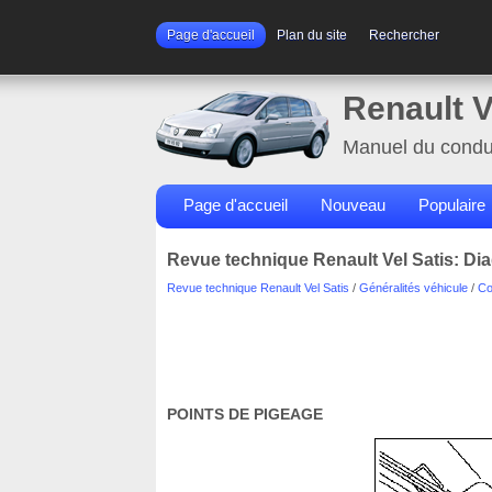
Page d'accueil
Plan du site
Rechercher
Renault V
Manuel du condu
Page d'accueil
Nouveau
Populaire
Revue technique Renault Vel Satis: Di
Revue technique Renault Vel Satis
/
Généralités véhicule
/
Co
POINTS DE PIGEAGE