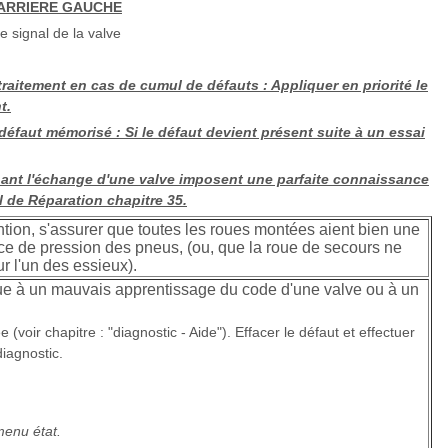
ARRIERE GAUCHE
 signal de la valve
 traitement en cas de cumul de défauts : Appliquer en priorité le
t.
défaut mémorisé : Si le défaut devient présent suite à un essai
aînant l'échange d'une valve imposent une parfaite connaissance
 de Réparation chapitre 35.
ntion, s'assurer que toutes les roues montées aient bien une
nce de pression des pneus, (ou, que la roue de secours ne
ur l'un des essieux).
due à un mauvais apprentissage du code d'une valve ou à un
(voir chapitre : "diagnostic - Aide"). Effacer le défaut et effectuer
diagnostic.
menu état.