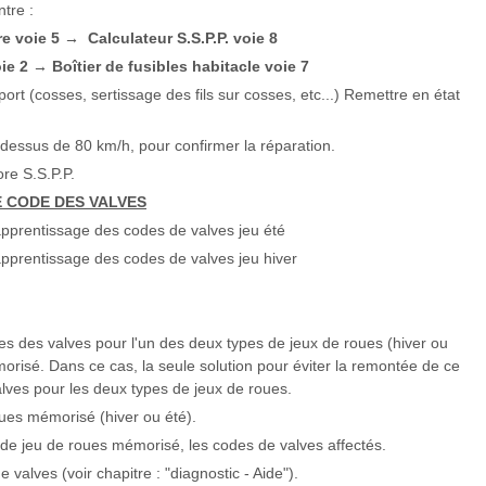
ntre :
re voie 5
Calculateur S.S.P.P. voie 8
→
oie 2
Boîtier de fusibles habitacle voie 7
→
port (cosses, sertissage des fils sur cosses, etc...) Remettre en état
u dessus de 80 km/h, pour confirmer la réparation.
ore S.S.P.P.
 CODE DES VALVES
apprentissage des codes de valves jeu été
apprentissage des codes de valves jeu hiver
odes des valves pour l'un des deux types de jeux de roues (hiver ou
morisé. Dans ce cas, la seule solution pour éviter la remontée de ce
ves pour les deux types de jeux de roues.
oues mémorisé (hiver ou été).
 de jeu de roues mémorisé, les codes de valves affectés.
valves (voir chapitre : "diagnostic - Aide").