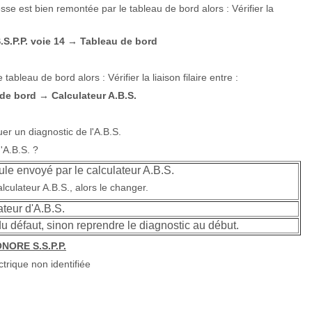
tesse est bien remontée par le tableau de bord alors : Vérifier la
.S.P.P. voie 14
Tableau de bord
→
tableau de bord alors : Vérifier la liaison filaire entre :
 de bord
Calculateur A.B.S.
→
uer un diagnostic de l'A.B.S.
'A.B.S. ?
cule envoyé par le calculateur A.B.S.
lculateur A.B.S., alors le changer.
ateur d'A.B.S.
n du défaut, sinon reprendre le diagnostic au début.
NORE S.S.P.P.
trique non identifiée