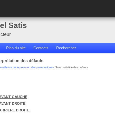
el Satis
cteur
Plan du site
Contacts
Rechercher
erprétation des défauts
veillance de la pression des pneumatiques
/ Interprétation des défauts
AVANT GAUCHE
AVANT DROITE
ARRIERE DROITE