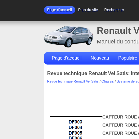
Page d'accueil
Plan du site
Rechercher
Renault V
Manuel du condu
Page d'accueil
Nouveau
Populaire
Revue technique Renault Vel Satis: Int
Revue technique Renault Vel Satis
/
Châssis
/
Systeme de sur
CAPTEUR ROUE 
CAPTEUR ROUE 
CAPTEUR ROUE 