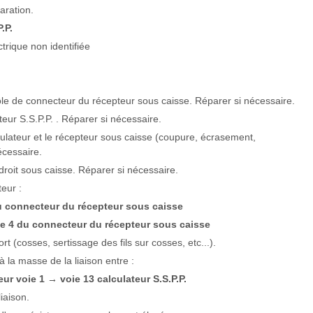
aration.
.P.
trique non identifiée
ôle de connecteur du récepteur sous caisse. Réparer si nécessaire.
eur S.S.P.P. . Réparer si nécessaire.
lculateur et le récepteur sous caisse (coupure, écrasement,
écessaire.
droit sous caisse. Réparer si nécessaire.
eur :
u connecteur du récepteur sous caisse
ie 4 du connecteur du récepteur sous caisse
rt (cosses, sertissage des fils sur cosses, etc...).
à la masse de la liaison entre :
eur voie 1
voie 13 calculateur S.S.P.P.
→
iaison.