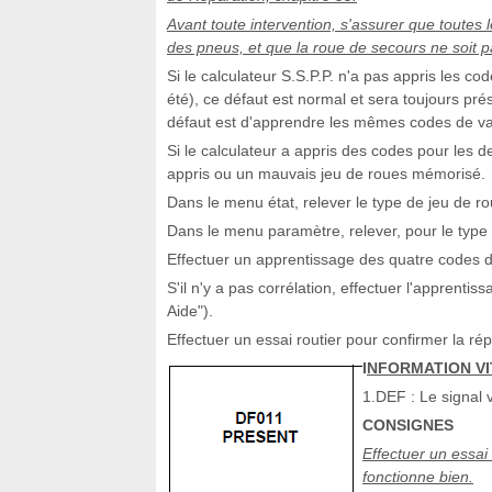
Avant toute intervention, s'assurer que toutes
des pneus, et que la roue de secours ne soit p
Si le calculateur S.S.P.P. n'a pas appris les c
été), ce défaut est normal et sera toujours pré
défaut est d'apprendre les mêmes codes de val
Si le calculateur a appris des codes pour les 
appris ou un mauvais jeu de roues mémorisé.
Dans le menu état, relever le type de jeu de r
Dans le menu paramètre, relever, pour le type
Effectuer un apprentissage des quatre codes de 
S'il n'y a pas corrélation, effectuer l'apprenti
Aide").
Effectuer un essai routier pour confirmer la rép
I
NFORMATION VI
1.DEF : Le signal v
CONSIGNES
Effectuer un essai
fonctionne bien.