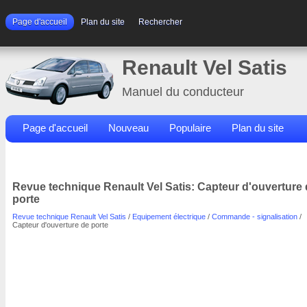
Page d'accueil
Plan du site
Rechercher
Renault Vel Satis
Manuel du conducteur
Page d'accueil
Nouveau
Populaire
Plan du site
Contacts
Rechercher
Revue technique Renault Vel Satis: Capteur d'ouverture
porte
Revue technique Renault Vel Satis
/
Equipement électrique
/
Commande - signalisation
/
Capteur d'ouverture de porte