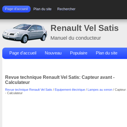
Page d'accueil
Plan du site
Rechercher
Renault Vel Satis
Manuel du conducteur
Page d'accueil
Nouveau
Populaire
Plan du site
Contacts
Rechercher
Revue technique Renault Vel Satis: Capteur avant -
Calculateur
Revue technique Renault Vel Satis
/
Equipement électrique
/
Lampes au xenon
/ Capteur 
- Calculateur